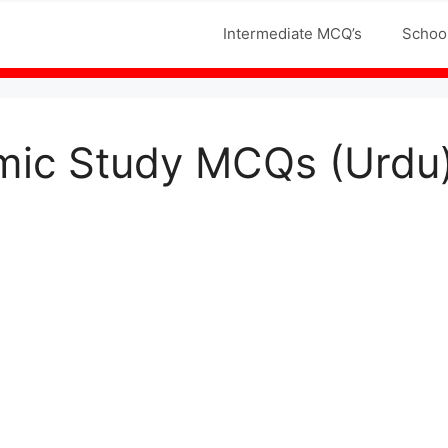
Jobs MCQS
Intermediate MCQ’s
Schoo
mic Study MCQs (Urdu