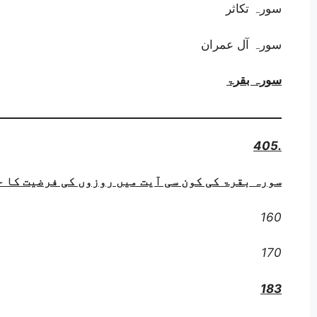
سورہ تکاثر
سورہ آل عمران
سورہ بقرۃ
405.
سورہ بقرۃ کی کون سی آیت میں روزوں کی فرضیت کا ح
160
170
183