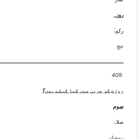
روزہ
زکوۃ
حج
409.
روزے کو عربی میں کیا کہتے ہیں
؟
صوم
صلاۃ
رمضان