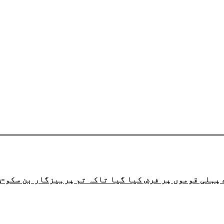
 پہلی قوموں پر فرض کیا گیا تاکہ تم پرہیزگار بن سکو-\