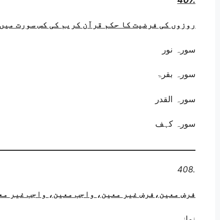
روزوں کی فرضیت کا حکم قرآن کریم کی کس سورت میں 
سورہ نور
سورہ بقرۃ
سورہ القدر
سورہ کہف
408.
فرض معین،فرض غیر معین، واجب معین، واجب غیر معی
نماز