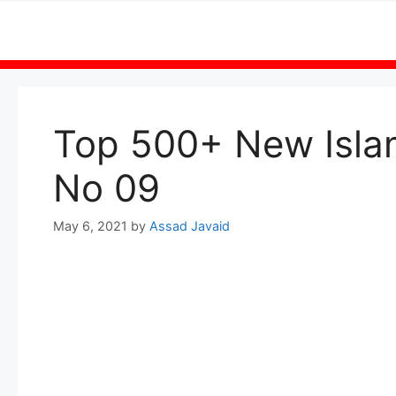
Skip
to
content
Top 500+ New Isla
No 09
May 6, 2021
by
Assad Javaid