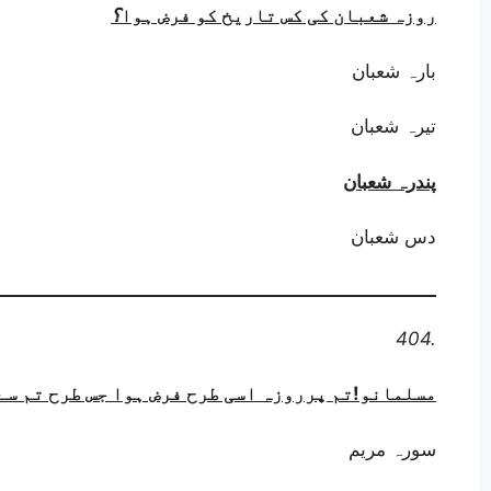
روزہ شعبان کی کس تاریخ کو فرض ہوا
؟
بارہ شعبان
تیرہ شعبان
پندرہ شعبان
دس شعبان
404.
مسلمانو!تم پرروزہ اسی طرح فرض ہوا جس طرح تم سے
سورہ مریم