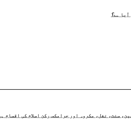
آیا ہے
؟
ن، سنت، نفل، مکروہ اور حرامکس رکن اسلام کی اقسام ہی