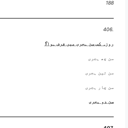
188
406.
روزہ کس سن ہجری میں فرض ہوا
؟
سن چھ ہجری
سن تین ہجری
سن چار ہجری
سن دو ہجری
407.