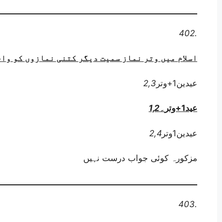
402.
اسلام میں وتر نماز سمیت دیگر کتنی نمازوں کو واج
عیدین1+وتر
2,3
عید1+وتر
۔
1,2
عیدین1وتر
2,4
مزکورہ کوئی جواب درست نہیں
403.