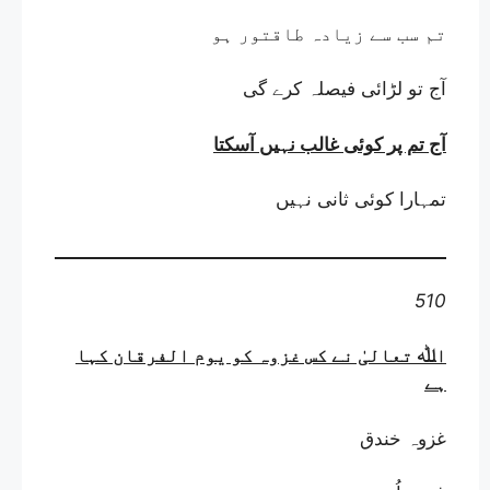
تم سب سے زیادہ طاقتور ہو
آج تو لڑائی فیصلہ کرے گی
آج تم پر کوئی غالب نہیں آسکتا
تمہارا کوئی ثانی نہیں
510
اﷲ تعالیٰ نے کس غزوہ کو یوم الفرقان کہا
ہے
غزوہ خندق