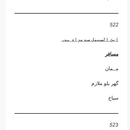
522
ابن السبیل سے مراد ہے
۔
مسافر
مہمان
گھر یلو ملازم
سیاح
523