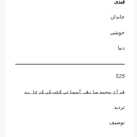
قیدی
خاندان
خوشی
دنیا
525
قرآن مجید سابقہ آسمانی کتب کی کرتا ہے
تردید
توصیف