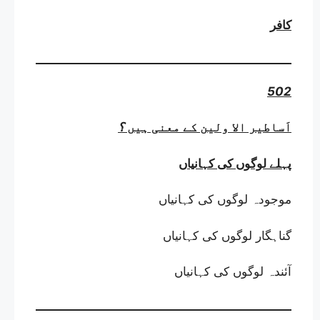
کافر
502
اَساطیر الا ولین کے معنی ہیں
؟
پہلے لوگوں کی کہانیاں
موجودہ لوگوں کی کہانیاں
گناہگار لوگوں کی کہانیاں
آئندہ لوگوں کی کہانیاں