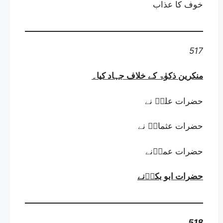
خوف کا عذاب
517
منکرین ذکوٰۃ کے خلاف جہاد کیا
۔
حضرات علیؓ نے
حضرات عثمانؓ نے
حضرات عمرؓنے
حضرات ابو بکرؓنے
518