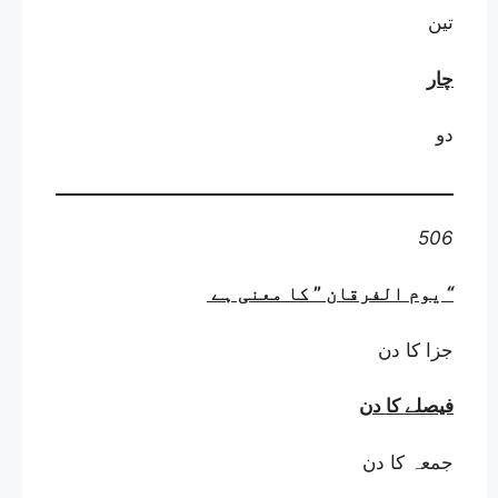
تین
چار
دو
506
“
یوم الفرقان ” کا معنی ہے
جزا کا دن
فیصلے کا دن
جمعہ کا دن