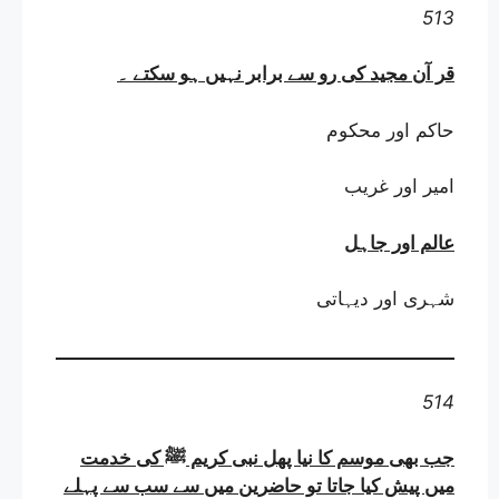
513
قر آن مجید کی رو سے برابر نہیں ہو سکتے
۔
حاکم اور محکوم
امیر اور غریب
عالم اور جاہل
شہری اور دیہاتی
514
جب بھی موسم کا نیا پھل نبی کریم ﷺ کی خدمت
میں پیش کیا جاتا تو حاضرین میں سے سب سے پہلے