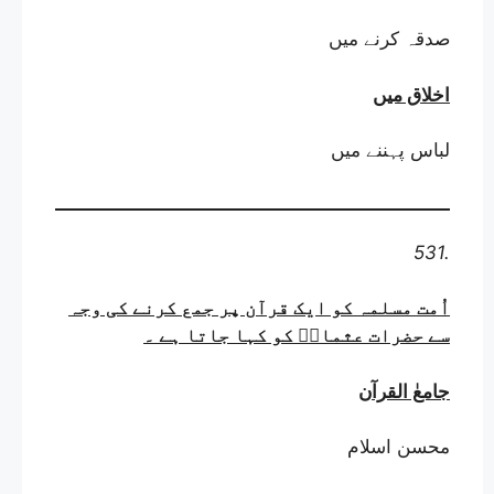
صدقہ کرنے میں
اخلاق میں
لباس پہننے میں
531.
اُمت مسلمہ کو ایک قرآن پر جمع کرنے کی وجہ
سے حضرات عثمانؓ کو کہا جاتا ہے
۔
جامعٰ القرآن
محسن اسلام