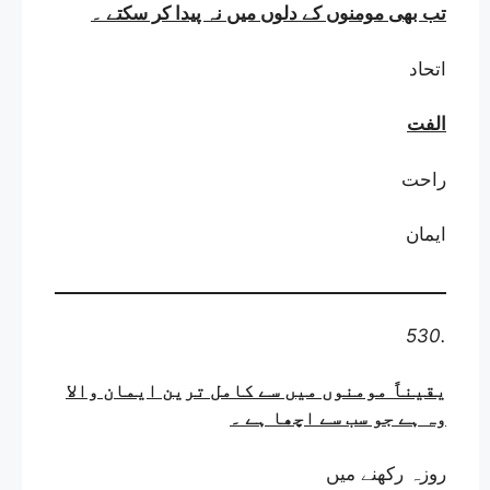
تب بھی مومنوں کے دلوں میں نہ پیدا کر سکتے
۔
اتحاد
الفت
راحت
ایمان
530.
یقیناً مومنوں میں سے کامل ترین ایمان والا
وہ ہے جو سب سے اچھا ہے
۔
روزہ رکھنے میں