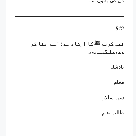
دل کی باتوں سے
512
نبی کریم ﷺ کا ارشاد ہے : “میں بنا کر
بھیجا گیا ہوں
بادشاہ
معلم
سپہ سالار
طالب علم