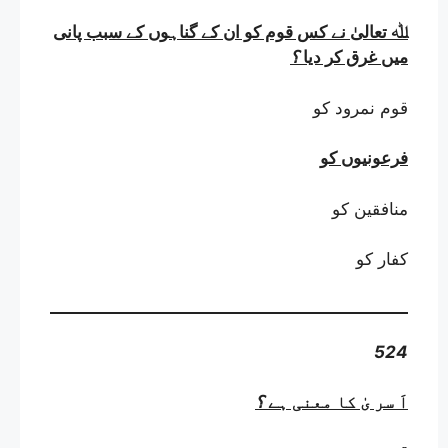
ﷲ تعالیٰ نے کس قوم کو ان کے گناہوں کے سبب پانی
میں غرق کر دیا
؟
قوم نمرود کو
فرعونیوں کو
منافقین کو
کفار کو
524
اَ سر یٰ کا معنی ہے
؟