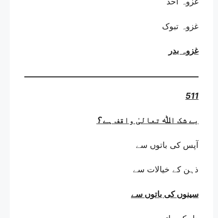
غزوہ اُحد
غزوہ تبوک
غزوہ بدر
511
بے شک اﷲ تعالیٰ واقف ہے
؟
آپس کی باتوں سے
ذہن کے خیالات سے
سینوں کی باتوں سے