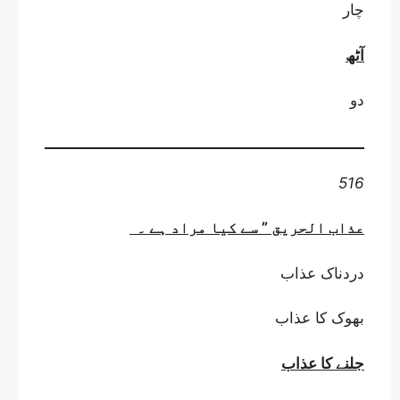
چار
آٹھ
دو
516
عذاب الحریق ” سے کیا مراد ہے
۔
دردناک عذاب
بھوک کا عذاب
جلنے کا عذاب