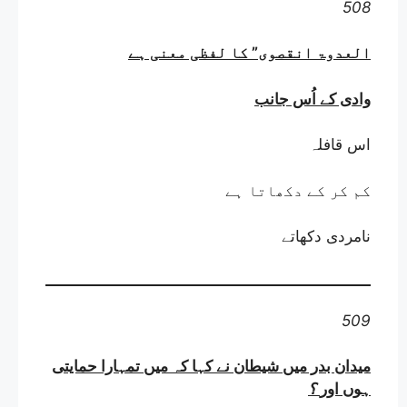
508
العدوۃ انقصوی” کا لفظی معنی ہے
وادی کے اُس جانب
اس قافلہ
کم کر کے دکھاتا ہے
نامردی دکھاتے
509
میدان بدر میں شیطان نے کہا کہ میں تمہارا حمایتی
ہوں اور
؟