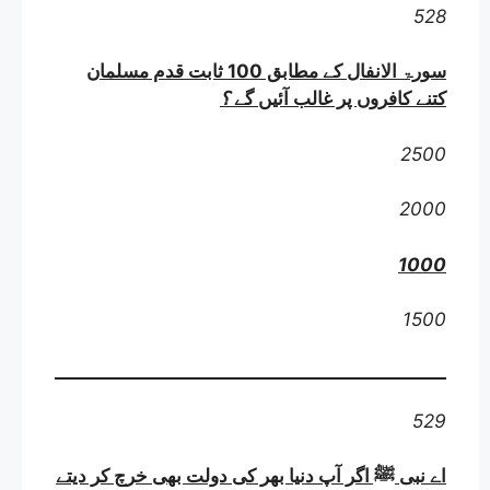
528
سورۃ الانفال کے مطابق 100 ثابت قدم مسلمان
کتنے کافروں پر غالب آئیں گے
؟
2500
2000
1000
1500
529
اے نبی ﷺ اگر آپ دنیا بھر کی دولت بھی خرچ کر دیتے