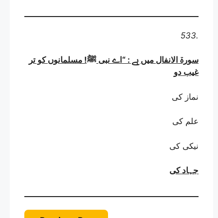
533.
سورۃ الانفال میں ہے : “اے نبی ﷺ! مسلمانوں کو تر
غیب دو
نماز کی
علم کی
نیکی کی
جہاد کی