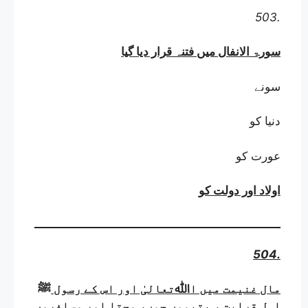
503.
سورۃ الانفال میں فتنہ قرار دیا گیا
سونے
دنیا کو
عورت کو
اولاد اور دولت کو
504.
مال غنیمت میں اﷲتعالیٰ اور اس کے رسول ﷺ
اہل قرابت ، یتیموں جوں، محتا اور مسافروں