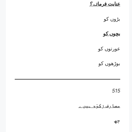
عنایت فرماتے
؟
بڑوں کو
بچوں کو
عورتوں کو
بوڑھوں کو
515
مصارف زکوٰۃ ہیں
۔
چھ