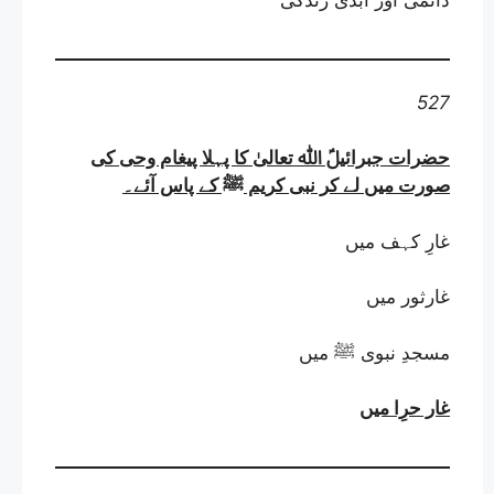
دائمی اور ابدی زندگی
527
حضرات جبرائیلؑ ﷲ تعالیٰ کا پہلا پیغام وحی کی
صورت میں لے کر نبی کریم ﷺ کے پاس آئے
۔
غارِ کہف میں
غارثور میں
مسجدِ نبوی ﷺ میں
غار حرِا میں