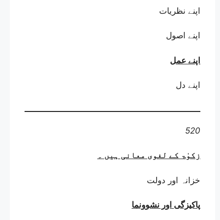
اپنے نظریات
اپنے اصول
اپنے عمل
اپنے دل
520
زکوٰۃ کے لغوی معانی ہیں
۔
خزانہ اور دولت
پاکیزگی اور نشوونما