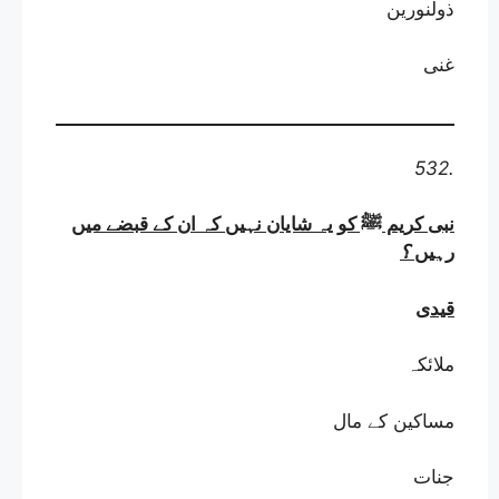
ذولنورین
غنی
532.
نبی کریم ﷺ کو یہ شایان نہیں کہ ان کے قبضے میں
رہیں
؟
قیدی
ملائکہ
مساکین کے مال
جنات