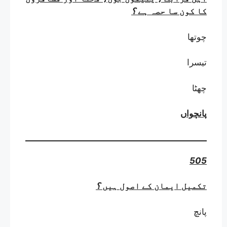
کا کون سا حصہ ہے
؟
چوتھا
تیسرا
چھٹا
پانچواں
505
تکمیل ایمان کے اصول ہیں
؟
پانچ