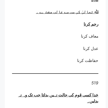
ﷲ تعالیٰ کی سب سے غالب صفت ہے
۔
رحم کرنا
معاف کرنا
عدل کرنا
حفاظت کرنا
519
خدا کسی قوم کی حالت نہیں بدلتا جب تک وہ نہ
بدلیں
۔