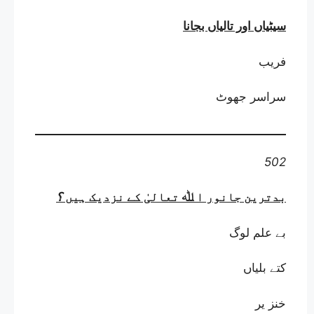
سیٹیاں اور تالیاں بجانا
فریب
سراسر جھوٹ
502
بدترین جانور ا ﷲ تعالیٰ کے نزدیک ہیں
؟
بے علم لوگ
کتے بلیاں
خنز یر