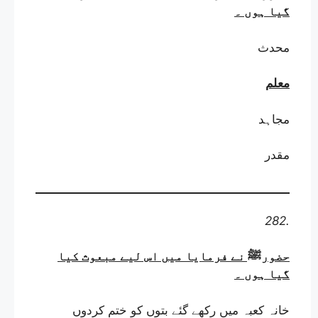
گیا ہوں
۔
محدث
معلم
مجاہد
مقدر
282.
حضورﷺ نے فرمایا میں اس لیے مبعوث کیا
گیا ہوں
۔
خانہ کعبہ میں رکھے گئے بتوں کو ختم کردوں