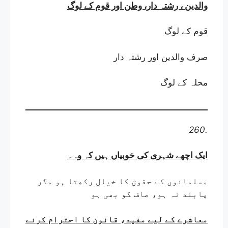
والدین ، رشتہ دار، وطن اور قوم کے لوگ
قوم کے لوگ
صرف والدین اور رشتہ دار
محلہ کے لوگ
260.
ایک اچھے شہری کی خوبیاں ہیں کہ وہ
۔
مسلمانوں کے حقوق کا خیال رکھتا ہو مگر
پابند نہ ہو، صاف گو بھی ہو
معاشرے کے لیے مفید، قانون کا احترام کرنے