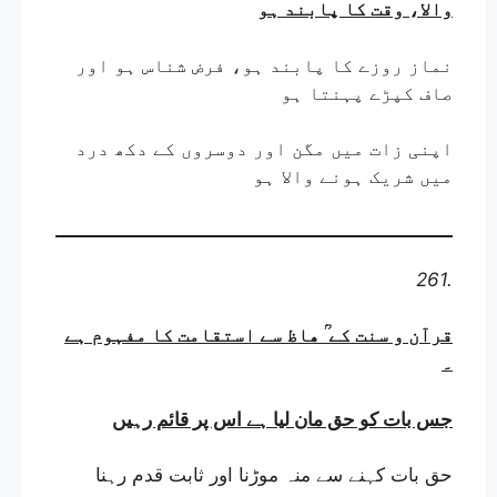
والا، وقت کا پابند ہو
نماز روزے کا پابند ہو، فرض شناس ہو اور
صاف کپڑے پہنتا ہو
اپنی زات میں مگن اور دوسروں کے دکھ درد
میں شریک ہونے والا ہو
261.
قرآن و سنت کے ؒ ھاظ سے استقامت کا مفہوم ہے
۔
جس بات کو حق مان لیا ہے اس پر قائم رہیں
حق بات کہنے سے منہ موڑنا اور ثابت قدم رہنا