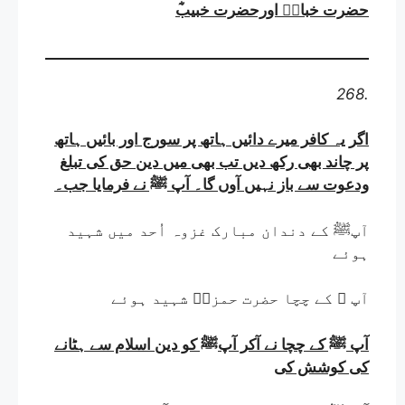
حضرت خبابؓ اورحضرت خبیب
268.
اگر یہ کافر میرے دائیں ہاتھ پر سورج اور بائیں ہاتھ
پر چاند بھی رکھ دیں تب بھی میں دین حق کی تبلغ
ودعوت سے باز نہیں آوں گا۔ آپ ﷺ نے فرمایا جب
۔
آپﷺ کے دندان مبارک غزوہ اُحد میں شہید
ہوئے
آپ ﷺ کے چچا حضرت حمزہؓ شہید ہوئے
آپ ﷺ کے چچا نے آکر آپﷺ کو دین اسلام سے ہٹانے
کی کوشش کی