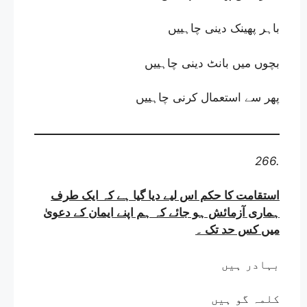
باہر پھینک دینی چاہییں
بچوں میں بانٹ دینی چاہییں
پھر سے استعمال کرنی چاہییں
266.
استقامت کا حکم اس لیے دیا گیا ہے کہ ایک طرف
ہماری آزمائش ہو جائے کہ ہم اپنے ایمان کے دعویٰ
میں کس حد تک
۔
بہادر ہیں
کلمہ گو ہیں