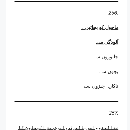
256.
ماحول کو بچائیں
۔
آلودگی سے
جانوروں سے
بچوں سے
ناکارہ چیزوں سے
257.
خذالعفووامربالعرف واعرض عن الجھلین کا