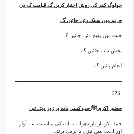
جولوگ کفر کی روش اختیار کریں گے قیامت کے دن
جہنم میں پھینک دئیے جائیں گے
جنت میں بھیج دئیے جائیں گے
بخش دئیے جائیں گے
انعام پائیں گے
273.
حضور اکرم ﷺ جب کسی بات پر زور دیتے تو
۔
جملے کو بار بار دھراتے ، بات کی مناسبت سے آواز
اور لہجے میں تیزی یا نرمی برتتے