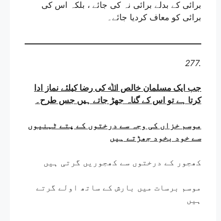
برائی کے بدلے برائی نہ کی جائے ، بلکہ اس کی
برائی کو معاف کردیا جائے
۔
277.
جب ایک مسلمان خالص اﷲ کی رضا کیلئے نماز ادا
کرتا ہے تو اس کے گناہ جھڑ جاتے ہیں جس طرح
۔
موسم خزاں کی وجہ سے درختوں کے پتے ٹہنیوں
سے خود بخود جھڑتے ہیں
کھجور کے درختوں سے کھجوریں گرتی ہیں
موسم برسات میں بارش کے ساتھ اولے گرتے
ہیں