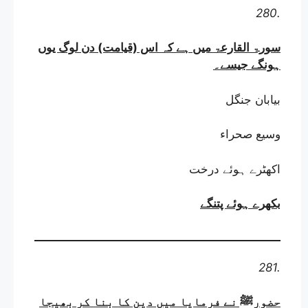
280.
سورۃ القارعۃ میں ہے کہ اس (قیامت) دن لوگ یوں
ہونگے جیسے
۔
بیابان جنگل
وسیع صحراء
اکھٹرے ہوئے درخت
بکھرے ہوئے پتنگے
281.
حضورﷺ نے فرمایا میں دین کا بنا کر بھیجا