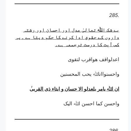
285.
بے شک اﷲ تعالیٰ عدل اور احسان اور رشتہ
داروں کے حقوق ادا کرنے کا حکم دیتا ہے ۔یہ
کس آیت کا درست ترجمعہ ہے
۔
اعدلواقف ھواقرب لتقوی
واحسنوااناﷲ یحب المحسنین
ان اﷲ یامر بلعدلو الا حسان و ایتاء ذی القربی
واحسن کما احسن اﷲ الیک
286.