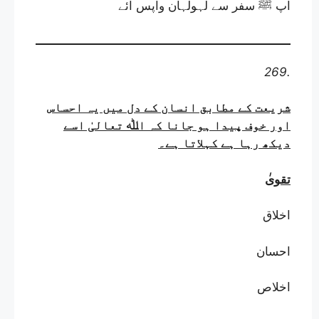
آپ ﷺ سفر سے لہولہان واپس آئے
269.
شریعت کے مطابق انسان کے دل میں یہ احساس
اور خوف پیدا ہو جانا کہ اﷲ تعالیٰ اسے
دیکھ رہا ہے کہلاتا ہے
۔
تقوی
اخلاق
احسان
اخلاص