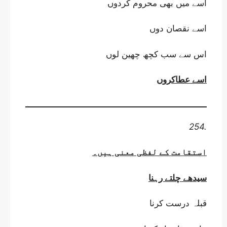
اسے میں بھی محروم کردوں
اسے نقصان دوں
اس سے سب کچھ چھین لوں
اسے عطاکروں
254.
استقامت کے لفظی معنی ہیں
۔
سیدھے چلتے رہنا
قبلہ درست کرنا