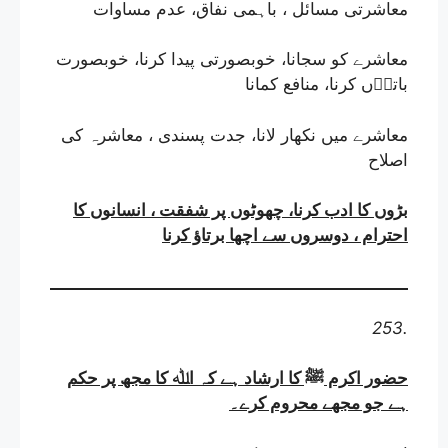
معاشرتی مسائل ، باہمی نفاق، عدم مساوات
معاشرے کو سجانا، خوبصورتی پیدا کرنا، خوبصورت
باتےؓں کرنا، منافع کمانا
معاشرے میں نکھار لانا، جدت پسندی ، معاشرہ کی
اصلاح
بڑوں کا ادب کرنا، چھوٹوں پر شفقت ، انسانوں کا
احترام ، دوسروں سے اچھا برتاؤ کرنا
253.
حضور اکرم ﷺ کا ارشاد ہے کہ اﷲ کا مجھ پر حکم
ہے جو مجھے محروم کرے
۔