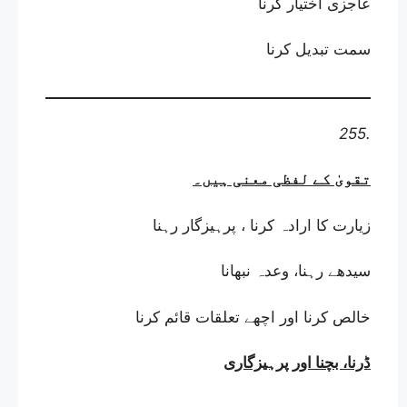
عاجزی اختیار کرنا
سمت تبدیل کرنا
255.
تقویٰ کے لفظی معنی ہیں
۔
زیارت کا ارادہ کرنا ، پرہیزگار رہنا
سیدھے رہنا، وعدہ نبھانا
خالص کرنا اور اچھے تعلقات قائم کرنا
ڈرنا، بچنا اور پرہیزگاری