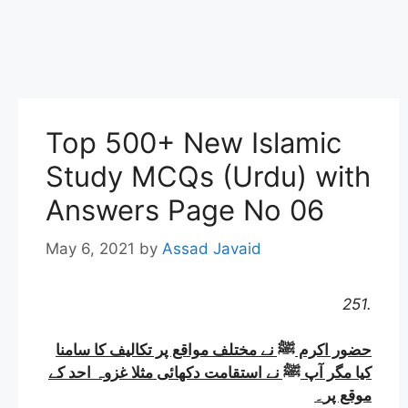
Top 500+ New Islamic
Study MCQs (Urdu) with
Answers Page No 06
May 6, 2021
by
Assad Javaid
251.
حضور اکرم ﷺ نے مختلف مواقع پر تکالیف کا سامنا
کیا مگر آپ ﷺ نے استقامت دکھائی مثلا غزوہ احد کے
موقع پر
۔