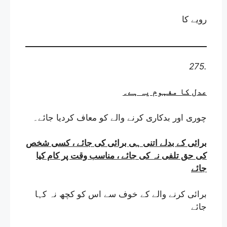
رویے کا
275.
عدل کا مفہوم یہ ہے
۔
چوری اور بدکاری کرنے والے کو معاف کردیا جائے
۔
برائی کے بدلے اتنی ہی برائی کی جائے ، کسی شخص
کی حق تلفی نہ کی جائے ، مناسب وقت پر کام کیا
جائے
برائی کرنے والے کے خوف سے اس کو کچھ نہ کہا
جائے