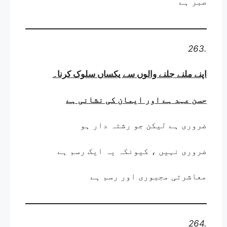
صبر ہے
263.
اپنے ملنے جلنے والوں سے یکساں سلوک کرنا
۔
حسن عہد ہے اور ایمان کی نشانی ہے
ضروری ہے لیکن جو رشتہ دار ہو
ضروری نہیں ، کیونکہ یہ ایک رسم ہے
معاشرتی مجبوری اور رسم ہے
264.