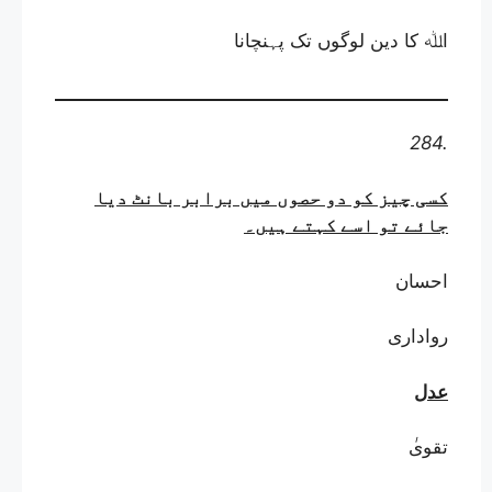
اﷲ کا دین لوگوں تک پہنچانا
284.
کسی چیز کو دو حصوں میں برابر بانٹ دیا
جائے تو اسے کہتے ہیں
۔
احسان
رواداری
عدل
تقوی