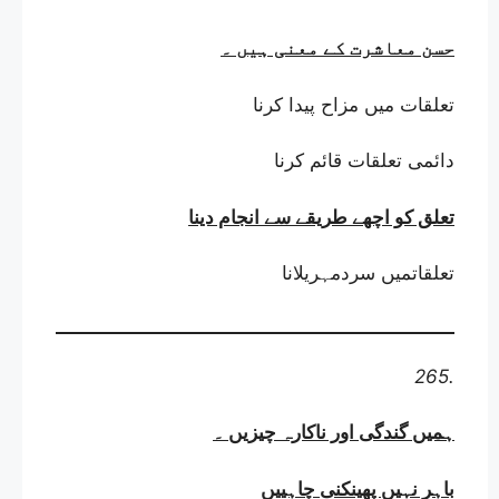
حسن معاشرت کے معنی ہیں
۔
تعلقات میں مزاح پیدا کرنا
دائمی تعلقات قائم کرنا
تعلق کو اچھے طریقے سے انجام دینا
تعلقاتمیں سردمہریلانا
265.
ہمیں گندگی اور ناکارہ چیزیں
۔
باہر نہیں پھینکنی چاہییں