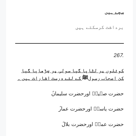
سچے ہیں
برداشت کرسکتے ہیں
267.
کوئلوں پر لٹایا گیا سولی پر چڑھایا گیا
کن اصحاب رسولﷺ کے لئے درست اشارات ہیں
۔
حضرت صہیبؓ اورحضرت سلیمان
حضرت یاسرؓ اورحضرت عمار
حضرت عمرؓ اورحضرت بلال