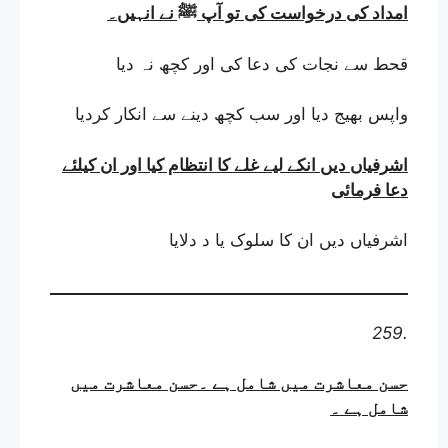
امداد کی درخواست کی تو آپ ﷺ نے انہیں
۔
قحط سے نجات کی دعا کی اور کچھ نہ دیا
واپس بھیج دیا اور سب کچھ دینے سے انکار کردیا
اشرفیاں دیں انکے لیے غلے کا انتظام کیا اور ان کیلئے
دعا فرمائی
اشرفیاں دیں ان کا سلوک یا د دلایا
259.
حسن معاشرت میں شامل ہے ۔حسن معاشرت میں
شامل ہے
۔