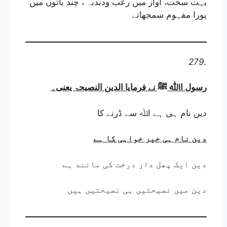
بہت سخت، آواز میں رعب ودبدبہ ، چند باتوں میں
پورا مفہوم سمجھاتے
279.
رسول اﷲ ﷺ نے فرمایا الدین النصیحۃ یعنی
۔
دین نام ہی ہے اﷲ سے ڈرنے کا
دین نام ہی خیر خواہی کا ہے
دین ایک پھل دار درخت کی مانند ہے
دین میں نصیحتیں ہی نصیحتیں ہیں