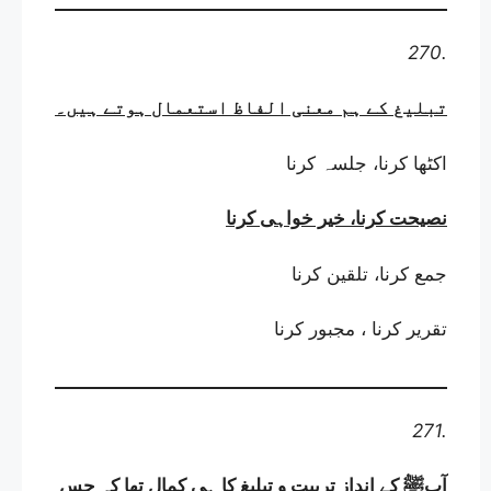
270.
تبلیغ کے ہم معنی الفاظ استعمال ہوتے ہیں
۔
اکٹھا کرنا، جلسہ کرنا
نصیحت کرنا، خیر خواہی کرنا
جمع کرنا، تلقین کرنا
تقریر کرنا ، مجبور کرنا
271.
آپﷺ کے انداز تربیت و تبلیغ کا ہی کمال تھا کہ جس