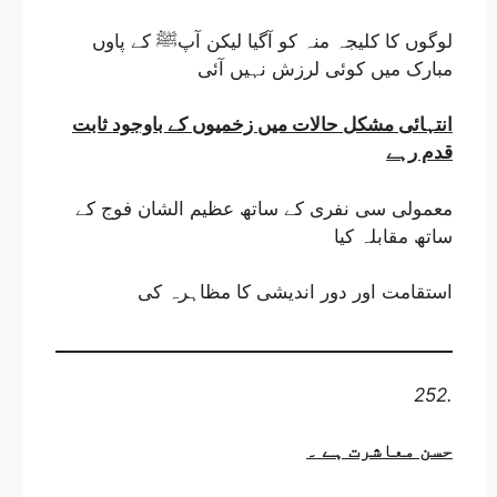
لوگوں کا کلیجہ منہ کو آگیا لیکن آپﷺ کے پاوں
مبارک میں کوئی لرزش نہیں آئی
انتہائی مشکل حالات میں زخمیوں کے باوجود ثابت
قدم رہے
معمولی سی نفری کے ساتھ عظیم الشان فوج کے
ساتھ مقابلہ کیا
استقامت اور دور اندیشی کا مظاہرہ کی
252.
حسن معاشرت ہے
۔