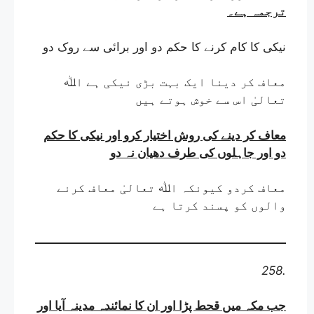
ترجمہ ہے
۔
نیکی کا کام کرنے کا حکم دو اور برائی سے روک دو
معاف کر دینا ایک بہت بڑی نیکی ہے اﷲ
تعالیٰ اس سے خوش ہوتے ہیں
معاف کر دینے کی روش اختیار کرو اور نیکی کا حکم
دو اور جاہلوں کی طرف دھیان نہ دو
معاف کردو کیونکہ اﷲ تعالیٰ معاف کرنے
والوں کو پسند کرتا ہے
258.
جب مکہ میں قحط پڑا اور ان کا نمائندہ مدینہ آیا اور