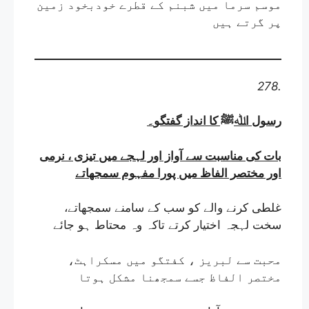
موسم سرما میں شبنم کے قطرے خودبخود زمین
پر گرتے ہیں
278.
رسول اﷲﷺ کا انداز گفتگو
۔
بات کی مناسبت سے آواز اور لہجے میں تیزی ، نرمی
اور مختصر الفاظ میں پورا مفہوم سمجھاتے
غلطی کرنے والے کو سب کے سامنے سمجھاتے،
سخت لہجہ اختیار کرتے تاکہ وہ محتاط ہو جائے
محبت سے لبریز ، کفتگو میں مسکراہٹ،
مختصر الفاظ جسے سمجھنا مشکل ہوتا