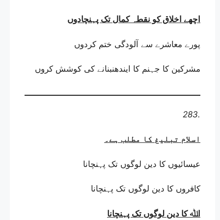
اچھے اخلاق کو نقطہ کمال تک پہنچادوں
پورے معاشرے سے آلودگی ختم کردوں
مشرکین کا جہنم کا ایندھنبنانے کی کوشش کروں
283.
اسلام تبلیغ کا مطلب ہے
۔
عیسائیوں کا دین لوگوں تک پہنچانا
کافروں کا دین لوگوں تک پہنچانا
اﷲ کا دین لوگوں تک پہنچانا